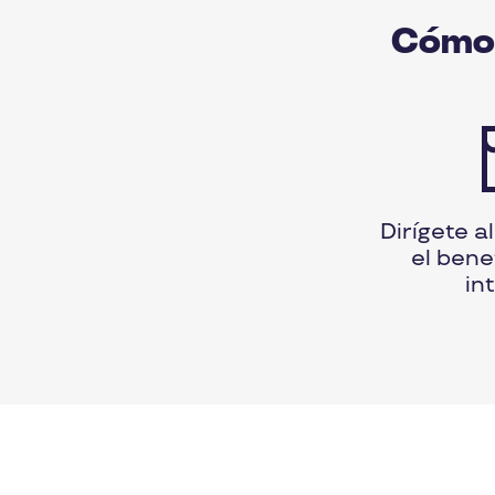
Cómo 
Dirígete a
el bene
in