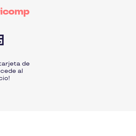
ricomp
tarjeta de
ccede al
cio!