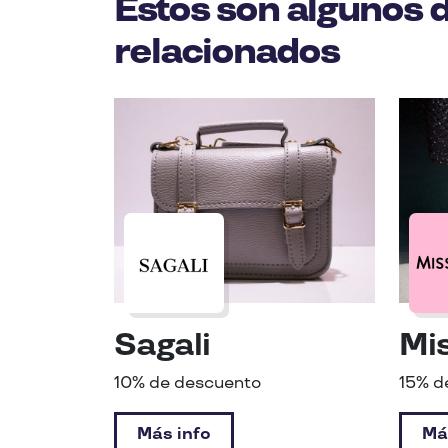
Estos son algunos 
relacionados
Sagali
Mi
10% de descuento
15% d
Más info
Má