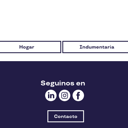
Indumentaria
Jugu
Seguinos en
Contacto