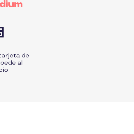
adium
tarjeta de
ccede al
cio!