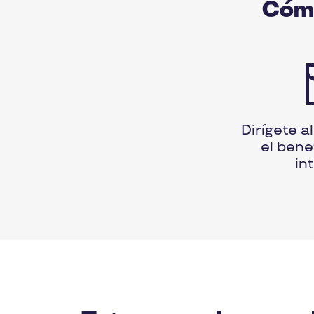
Cómo
Dirígete a
el bene
in